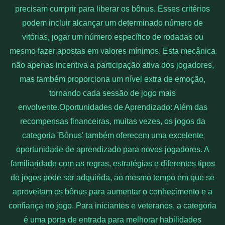
precisam cumprir para liberar os bônus. Esses critérios
podem incluir alcançar um determinado número de
vitórias, jogar um número específico de rodadas ou
mesmo fazer apostas em valores mínimos. Esta mecânica
não apenas incentiva a participação ativa dos jogadores,
mas também proporciona um nível extra de emoção,
tornando cada sessão de jogo mais
envolvente.Oportunidades de Aprendizado: Além das
recompensas financeiras, muitas vezes, os jogos da
categoria 'Bônus' também oferecem uma excelente
oportunidade de aprendizado para novos jogadores. A
familiaridade com as regras, estratégias e diferentes tipos
de jogos pode ser adquirida, ao mesmo tempo em que se
aproveitam os bônus para aumentar o conhecimento e a
confiança no jogo. Para iniciantes e veteranos, a categoria
é uma porta de entrada para melhorar habilidades