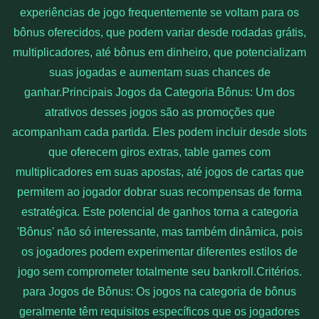
experiências de jogo frequentemente se voltam para os
bônus oferecidos, que podem variar desde rodadas grátis,
multiplicadores, até bônus em dinheiro, que potencializam
suas jogadas e aumentam suas chances de
ganhar.Principais Jogos da Categoria Bônus: Um dos
atrativos desses jogos são as promoções que
acompanham cada partida. Eles podem incluir desde slots
que oferecem giros extras, table games com
multiplicadores em suas apostas, até jogos de cartas que
permitem ao jogador dobrar suas recompensas de forma
estratégica. Este potencial de ganhos torna a categoria
'Bônus' não só interessante, mas também dinâmica, pois
os jogadores podem experimentar diferentes estilos de
jogo sem comprometer totalmente seu bankroll.Critérios.
para Jogos de Bônus: Os jogos na categoria de bônus
geralmente têm requisitos específicos que os jogadores