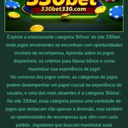
Explore a emocionante categoria 'Bônus' do site 330bet,
onde jogos envolventes se encontram com oportunidades
incríveis de recompensa. Aprenda sobre os jogos
disponíveis, os critérios para liberar bônus e como
maximizar sua experiência de jogo!
No universo dos jogos online, as categorias de jogos
podem desempenhar um papel crucial na experiência do
usuário, e uma das mais atraentes é a categoria 'Bônus'.
No site 330bet, essa categoria possui uma variedade de
jogos que destacam não apenas a diversão, mas também
as oportunidades de recompensa que vêm com cada
partida. Jogadores que buscam maximizar suas