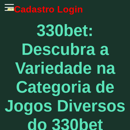
Cadastro
Login
330bet:
Descubra a
Variedade na
Categoria de
Jogos Diversos
do 330bet