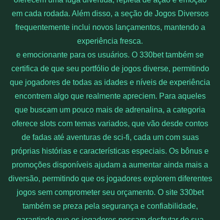
em cada rodada. Além disso, a seção de Jogos Diversos
frequentemente inclui novos lançamentos, mantendo a
experiência fresca.
e emocionante para os usuários. O 330bet também se
certifica de que seu portfólio de jogos diverse, permitindo
que jogadores de todas as idades e níveis de experiência
encontrem algo que realmente apreciem. Para aqueles
que buscam um pouco mais de adrenalina, a categoria
oferece slots com temas variados, que vão desde contos
de fadas até aventuras de sci-fi, cada um com suas
próprias histórias e características especiais. Os bônus e
promoções disponíveis ajudam a aumentar ainda mais a
diversão, permitindo que os jogadores explorem diferentes
jogos sem comprometer seu orçamento. O site 330bet
também se preza pela segurança e confiabilidade,
garantindo que os jogadores possam desfrutar de sua