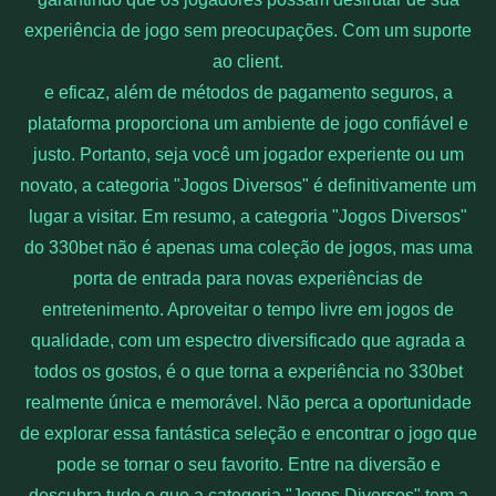
experiência de jogo sem preocupações. Com um suporte
ao client.
e eficaz, além de métodos de pagamento seguros, a
plataforma proporciona um ambiente de jogo confiável e
justo. Portanto, seja você um jogador experiente ou um
novato, a categoria "Jogos Diversos" é definitivamente um
lugar a visitar. Em resumo, a categoria "Jogos Diversos"
do 330bet não é apenas uma coleção de jogos, mas uma
porta de entrada para novas experiências de
entretenimento. Aproveitar o tempo livre em jogos de
qualidade, com um espectro diversificado que agrada a
todos os gostos, é o que torna a experiência no 330bet
realmente única e memorável. Não perca a oportunidade
de explorar essa fantástica seleção e encontrar o jogo que
pode se tornar o seu favorito. Entre na diversão e
descubra tudo o que a categoria "Jogos Diversos" tem a