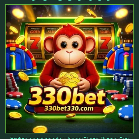
Explore a emocionante categoria "Jogos Diversos" no