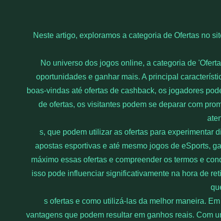
Neste artigo, exploramos a categoria de Ofertas no s
No universo dos jogos online, a categoria de 'Ofe
oportunidades e ganhar mais. A principal caracterís
boas-vindas até ofertas de cashback, os jogadores po
de ofertas, os visitantes podem se deparar com pr
ate
s, que podem utilizar as ofertas para experimentar 
apostas esportivas e até mesmo jogos de eSports, g
máximo essas ofertas e compreender os termos e cond
isso pode influenciar significativamente na hora de re
qu
s ofertas e como utilizá-las da melhor maneira. E
vantagens que podem resultar em ganhos reais. Com uma 