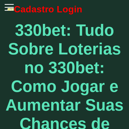
Cadastro
Login
330bet: Tudo
Sobre Loterias
no 330bet:
Como Jogar e
Aumentar Suas
Chances de