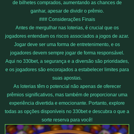
de bilhetes comprados, aumentando as chances de
ganhar, apesar de dividir o prêmio.
### Considerações Finais
Antes de mergulhar nas loterias, é crucial que os
jogadores entendam os riscos associados a jogos de azar.
Jogar deve ser uma forma de entretenimento, e os
jogadores devem sempre jogar de forma responsável.
Aqui no 330bet, a segurança e a diversão são prioridades,
e os jogadores são encorajados a estabelecer limites para
suas apostas.
As loterias têm o potencial não apenas de oferecer
prêmios significativos, mas também de proporcionar uma
experiência divertida e emocionante. Portanto, explore
todas as opções disponíveis no 330bet e descubra o que a
sorte reserva para você!